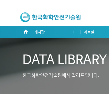
한
국
화
게시판
자료실
학
안
DATA LIBRARY
전
기
한국화학안전기술원에서 알려드립니다.
술
원