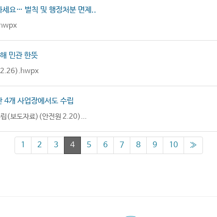
세요… 벌칙 및 행정처분 면제..
hwpx
해 민관 한뜻
26).hwpx
단 4개 사업장에서도 수립
보도자료)(안전원 2.20)...
1
2
3
4
5
6
7
8
9
10
≫