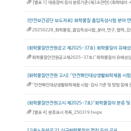
[별표 1] 대응장비 등의 분류기준(제3조관련)(화학테러·사
[안전보건공단 보도자료] 화학물질 흡입독성시험 분야 연
20250228_화학물질_흡입독성시험_분야_연구_협력_강화
(화학물질안전원공고 제2025-37호) 화학물질의 유해
화학물질안전원공고제2025-37호(「화학물질의 유해성심사
[화학물질안전원 고시] 「안전확인대상생활화학제품 시험·검
「안전확인대상생활화학제품 시험·검사 기준 및 방법 등에 관한
(화학물질안전원고시 제2025-7호)「화학물질의 분류 및 
[별표 4] 분류표시 목록_250319.hwpx
[고용노동부공고] 신규화학물질의 명칭 등의 공표