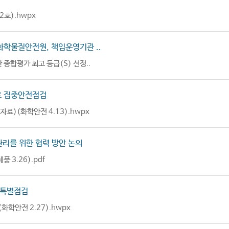
호).hwpx
화학물질안전원, 책임운영기관 ..
합평가 최고 등급(S) 선정..
로 집중안전점검
료)(화학안전 4.13).hwpx
관리를 위한 협력 방안 논의
3.26).pdf
 특별점검
학안전 2.27).hwpx