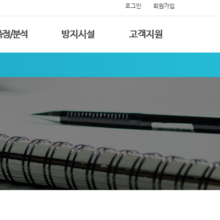
로그인
회원가입
측정/분석
방지시설
고객지원
집진기 소개
공지사항
안전소식
자료실
포토뉴스
Q & A