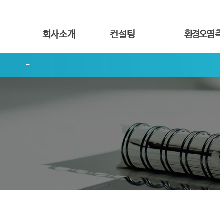
회사소개
컨설팅
환경오염 
인사말
환경·화학 컨설팅
대기 환경오염
화학사고예방관리
연혁
수질 환경오염
계획서
조직도
악취 환경오염
통합환경허가
인증현황
환경인허가
찾아오시는길
안전컨설팅
공정안전보고서
유해위험방지계획서