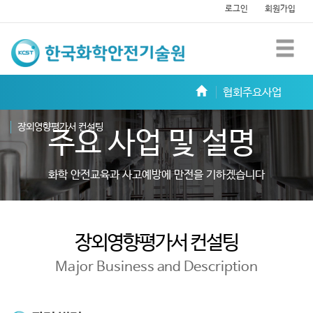
로그인
회원가입
한
m
국
화
협회주요사업
학
장외영향평가서 컨설팅
주요 사업 및 설명
안
전
화학 안전교육과 사고예방에 만전을 기하겠습니다
기
술
장외영향평가서 컨설팅
원
Major Business and Description