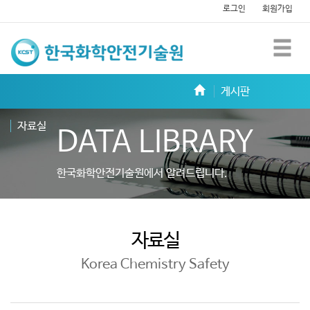
로그인
회원가입
한
m
국
화
게시판
학
자료실
DATA LIBRARY
안
전
한국화학안전기술원에서 알려드립니다.
기
술
자료실
원
Korea Chemistry Safety